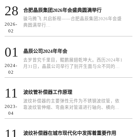
28
合肥晶辰集团2026年会盛典圆满举行
骏马腾飞.共启新程——合肥晶辰集团2026年会盛
2026-
典圆满举行...
02
01
晶辰公司2024年年会
去岁曾究千里目，鲲鹏展翅乾坤大。西历2024年1
2024-
月31日，晶晨公司举行了别开生面与众不同的年
02
会...
11
波纹管补偿器工作原理
波纹补偿器的主要弹性元件为不锈钢波纹管，依
2023-
靠波纹管伸缩、弯曲来对管道进行轴向、横向、
04
角向补偿。其作用可以起到： 1.补偿...
11
波纹补偿器在城市现代化中发挥着重要作用