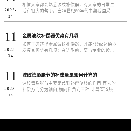
相信大家都会熟悉波纹补偿器，对大家的日常生
2023-
活有很大的帮助。自20世纪80年代中期我国采用
04
集中供热系统以来，波纹补偿器越来...
11
金属波纹补偿器优势有几项
如何正确选择金属波纹补偿器，才能*波纹补偿器
2023-
发挥其优势有几项：在选型前，要与专业的设计
04
人员沟通，根据实地情况测量数据，进...
11
波纹管膨胀节的补偿量是如何计算的
波纹管膨胀节主要是起到补偿位移的作用,而它的
2023-
补偿方向分为轴向,横向和角向三种.计算管道热位
04
移量,是为了确保波纹管膨胀节的...