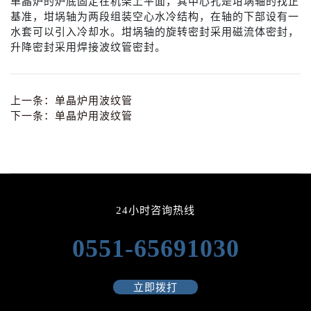
单晶炉的炉底固定在机架上平面，其中心孔是坩埚轴的找正
基准，坩埚轴为两段组装空心水冷结构，在轴的下部设有一
水套可以引入冷却水。坩埚轴的旋转密封采用磁流体密封，
升降密封采用焊接波纹管密封。
上一条：
单晶炉用波纹管
下一条：
单晶炉用波纹管
24小时咨询热线
0551-65691030
立即拨打